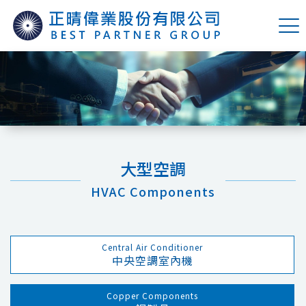
大型空調
HVAC Components
Central Air Conditioner
中央空調室內機
Copper Components