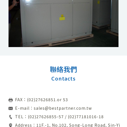
聯絡我們
Contacts
FAX：(02)27626851.or 53
E-mail：
sales@bestpartner.com.tw
TEL：
(02)27626855-57
/
(02)77181016-18
Address：11F.-1, No.102, Song-Long Road, Sin-Yi